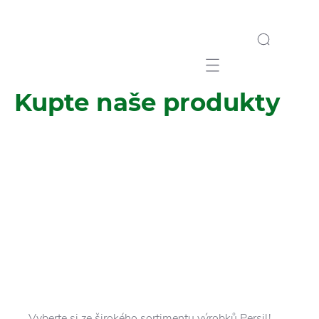
Mobile navigation
Kupte naše produkty
Vyberte si ze širokého sortimentu výrobků Persil!