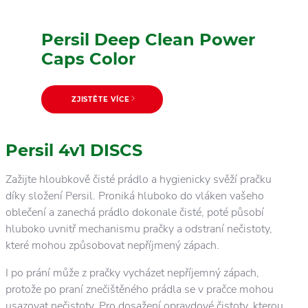
Persil Deep Clean Power
Caps Color
ZJISTĚTE VÍCE
Persil 4v1 DISCS
Zažijte hloubkově čisté prádlo a hygienicky svěží pračku
díky složení Persil. Proniká hluboko do vláken vašeho
oblečení a zanechá prádlo dokonale čisté, poté působí
hluboko uvnitř mechanismu pračky a odstraní nečistoty,
které mohou způsobovat nepříjmený zápach.
I po prání může z pračky vycházet nepříjemný zápach,
protože po praní znečištěného prádla se v pračce mohou
usazovat nečistoty. Pro dosažení opravdové čistoty, kterou