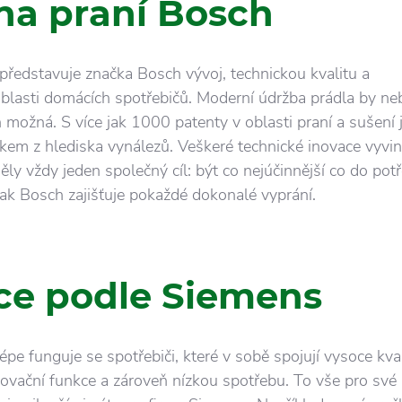
na praní Bosch
představuje značka Bosch vývoj, technickou kvalitu a
oblasti domácích spotřebičů. Moderní údržba prádla by ne
 možná. S více jak 1000 patenty v oblasti praní a sušení 
em z hlediska vynálezů. Veškeré technické inovace vyvi
ly vždy jeden společný cíl: být co nejúčinnější co do pot
Tak Bosch zajišťuje pokaždé dokonalé vyprání.
ce podle Siemens
pe funguje se spotřebiči, které v sobě spojují vysoce kval
novační funkce a zároveň nízkou spotřebu. To vše pro své 