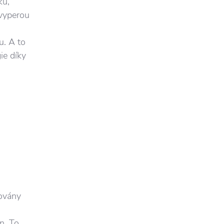
ku,
 vyperou
u. A to
ie díky
řovány
n. To