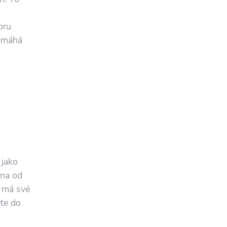
oru
pomáhá
 jako
ěna od
e má své
ete do