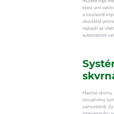
můžete najít me
která umí odstr
a současně impre
obzvláště jemné
nejlepší ze vše
automatické sam
Systé
skvr
Mastné skvrny, 
inovačnímu sys
samostatně. Za 
inteligentního 