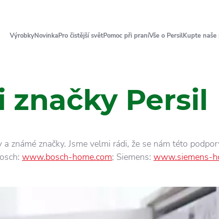
Výrobky
Novinka
Pro čistější svět
Pomoc při praní
Vše o Persil
Kupte naše
i značky Persil
y a známé značky. Jsme velmi rádi, že se nám této podpor
Bosch:
www.bosch-home.com
; Siemens:
www.siemens-h