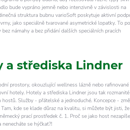
dlo bude vypráno jemně nebo intenzivně v závislosti na
dinečná struktura bubnu varioSoft poskytuje aktivní podp
vrny, jako speciálně tvarované asymetrické lopatky. To 
y bez námahy a bez přidání dalších speciálních pracích
y a střediska Lindner
odní prostory, okouzlující wellness lázně nebo rafinované
ovní hotely. Hotely a střediska Lindner jsou tak rozmanité
h hostů. Služby - přátelské a jednoduché. Koncepce - zm
Tam, kde se klade důraz na kvalitu, si můžete být jisti, ž
i německý prací prostředek č. 1. Proč se jako host nezapíš
a nenecháte se hýčkat?!