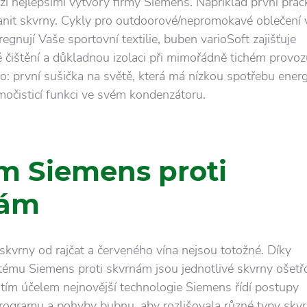
zi nejlepšími výtvory firmy Siemens. Například první prač
anit skvrny. Cykly pro outdoorové/nepromokavé oblečení
gnují Vaše sportovní textilie, buben varioSoft zajišťuje
 čištění a důkladnou izolaci při mimořádně tichém provoz
ho: první sušička na světě, která má nízkou spotřebu energ
očisticí funkci ve svém kondenzátoru.
m Siemens proti
nám
skvrny od rajčat a červeného vína nejsou totožné. Díky
tému Siemens proti skvrnám jsou jednotlivé skvrny ošet
tím účelem nejnovější technologie Siemens řídí postupy
programu a pohyby bubnu, aby rozlišovala různé typy skvr