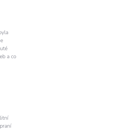
byla
je
nuté
řeb a co
itní
praní