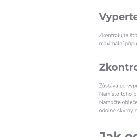
Vypert
Zkontrolujte ští
maximální přípus
Zkontro
Zůstává po vypr
Namísto toho př
Namočte oblečen
odolné skvrny 
Jak o