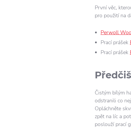
První věc, ktero
pro použití na 
Perwoll Wool
Prací prášek
Prací prášek
Předčiš
Čistým bílým ha
odstranili co ne
Opláchněte skv
zpět na líc a p
poslouží prací g