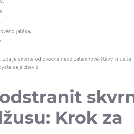
s,
s,
,
ového jablka,
s.
, zda je skvrna od ovocné nebo zeleninové šťávy, musíte
yste se jí zbavili.
odstranit skvr
džusu: Krok za