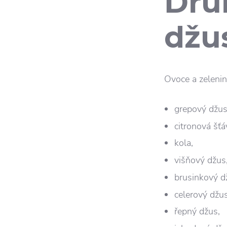
Dru
džu
Ovoce a zelenin
grepový džus
citronová šťá
kola,
višňový džus
brusinkový d
celerový džus
řepný džus,