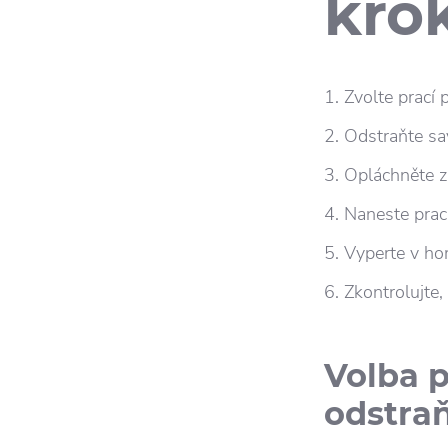
kro
Zvolte prací 
Odstraňte sav
Opláchněte z
Naneste prací
Vyperte v hor
Zkontrolujte,
Volba p
odstra