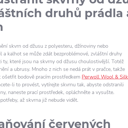
láštních druhů prádla 
n
ění skvrn od džusu z polyesteru, džínoviny nebo
l a kalhot se může zdát bezproblémové, zvláštní druhy
i ty, které jsou na skvrny od džusu choulostivější. Totéž
unění a ubrusy. Mnoho z nich se nedá prát v pračce, takže
t ošetřit bodově pracím prostředkem
Perwoll Wool & Silk
hcete-li to provést, vytírejte skvrnu tak, abyste odstranili
iny, naneste prací prostředek, opláchněte a vysušte.
potřeby, až skvrna již nebude vidět.
aňování červených