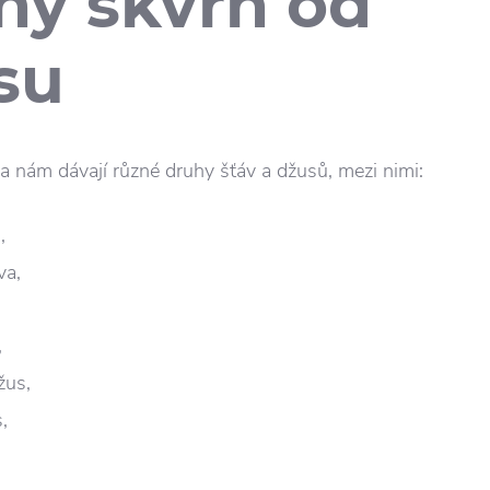
hy skvrn od
su
a nám dávají různé druhy šťáv a džusů, mezi nimi:
,
va,
,
žus,
,