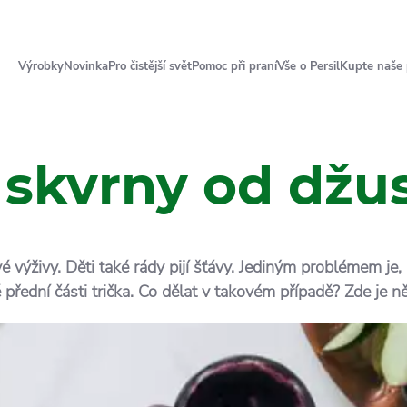
Výrobky
Novinka
Pro čistější svět
Pomoc při praní
Vše o Persil
Kupte naše
 skvrny od džu
 výživy. Děti také rády pijí šťávy. Jediným problémem je, ž
přední části trička. Co dělat v takovém případě? Zde je ně