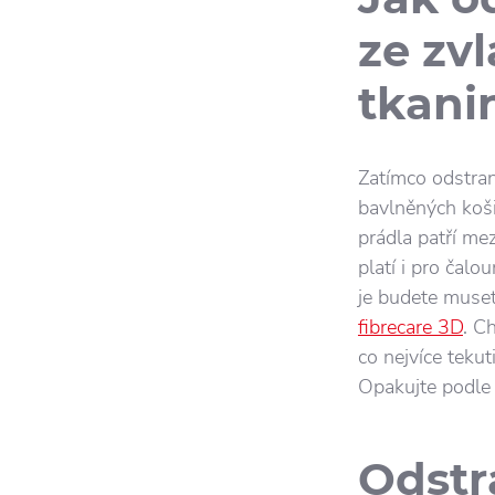
ze zv
tkani
Zatímco odstran
bavlněných koši
prádla patří mez
platí i pro čalo
je budete muse
fibrecare 3D
. C
co nejvíce tekut
Opakujte podle 
Odstr