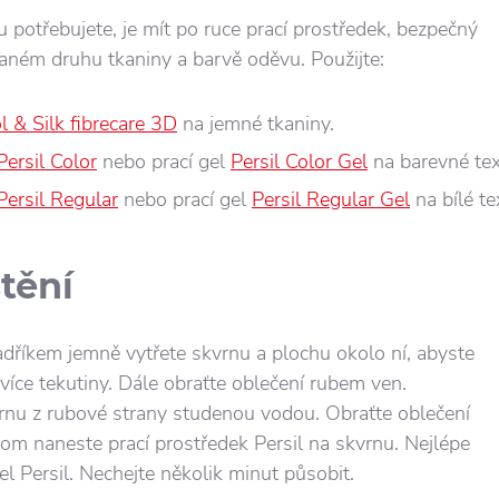
u potřebujete, je mít po ruce prací prostředek, bezpečný
daném druhu tkaniny a barvě oděvu. Použijte:
 & Silk fibrecare 3D
na jemné tkaniny.
Persil Color
nebo prací gel
Persil Color Gel
na barevné text
Persil Regular
nebo prací gel
Persil Regular Gel
na bílé tex
tění
dříkem jemně vytřete skvrnu a plochu okolo ní, abyste
jvíce tekutiny. Dále obraťte oblečení rubem ven.
rnu z rubové strany studenou vodou. Obraťte oblečení
otom naneste prací prostředek Persil na skvrnu. Nejlépe
el Persil. Nechejte několik minut působit.