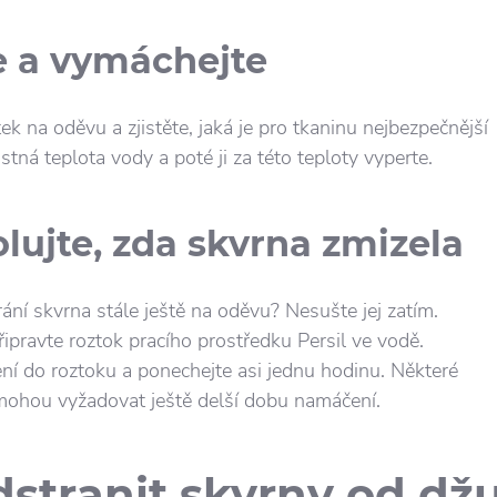
e a vymáchejte
tek na oděvu a zjistěte, jaká je pro tkaninu nejbezpečnější
tná teplota vody a poté ji za této teploty vyperte.
lujte, zda skvrna zmizela
ání skvrna stále ještě na oděvu? Nesušte jej zatím.
ipravte roztok pracího prostředku Persil ve vodě.
í do roztoku a ponechejte asi jednu hodinu. Některé
mohou vyžadovat ještě delší dobu namáčení.
dstranit skvrny od dž