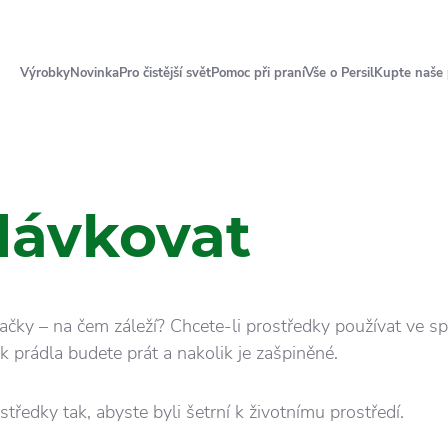
Výrobky
Novinka
Pro čistější svět
Pomoc při praní
Vše o Persil
Kupte naše
dávkovat
ačky – na čem záleží? Chcete-li prostředky používat ve s
ik prádla budete prát a nakolik je zašpiněné.
edky tak, abyste byli šetrní k životnímu prostředí.