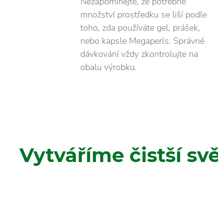
Nezapomínejte, že potřebné
množství prostředku se liší podle
toho, zda používáte gel, prášek,
nebo kapsle Megaperls. Správné
dávkování vždy zkontrolujte na
obalu výrobku.
Vytváříme čistší sv