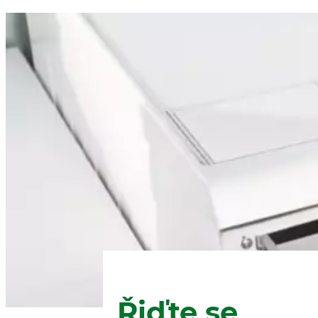
Řiďte se