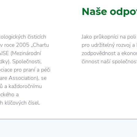
Naše odpo
logických čisticích
Jako průkopníci na pol
 v roce 2005 „Chartu
pro udržitelný rozvoj 
 AISE (Mezinárodní
zodpovědnost a ekonom
dky). Společnosti,
činnost naší společnost
ociace pro praní a péči
re Association), se
sů a každoročnímu
ického a
 klíčových čísel.